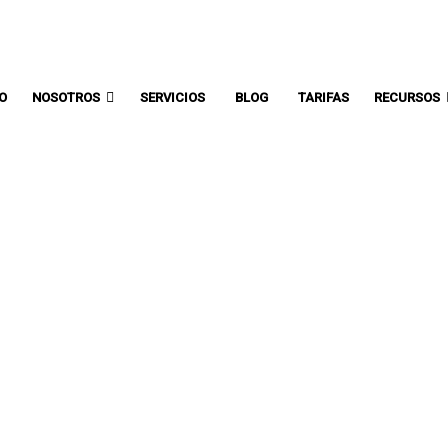
Comunicate con un asesor:
IO
NOSOTROS
SERVICIOS
BLOG
TARIFAS
RECURSOS
O INTEGRAL DE LO
NCIA