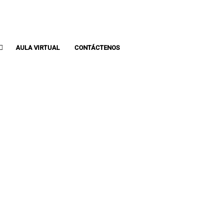
Whatsapp: 313 393 0936
Pbx: 3133930936
AULA VIRTUAL
CONTÁCTENOS
S NIÑOS EN LA