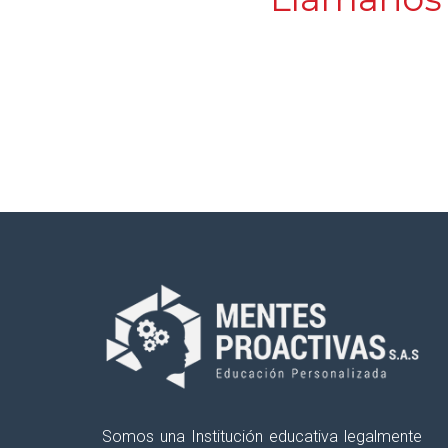
¿Deseas recibir información reci
semanalmente, con el fin de
apoy
tus procesos educativos?
Somos una Institución educativa legalmente