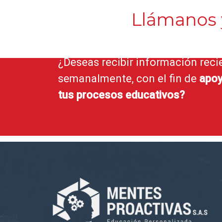
Llámanos
¿Deseas recibir información reci
semanalmente, con el fin de
apoy
tus procesos educativos?