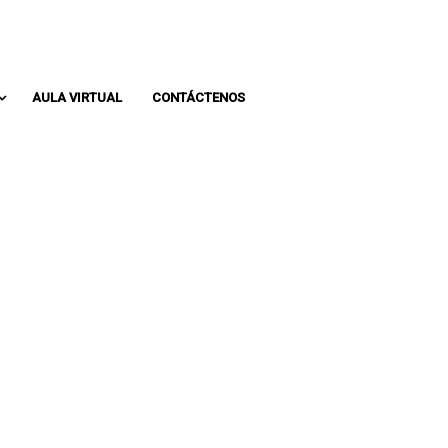
Whatsapp: 313 393 0936
Pbx: 3133930936
AULA VIRTUAL
CONTÁCTENOS
NTA EDUCATIVA