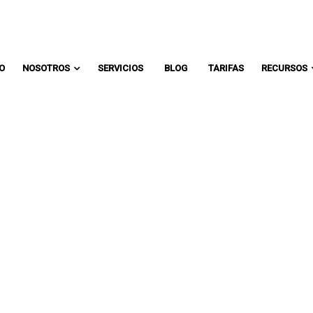
Comunicate con un asesor:
IO
NOSOTROS
SERVICIOS
BLOG
TARIFAS
RECURSOS
NUEVA HERRAMIE