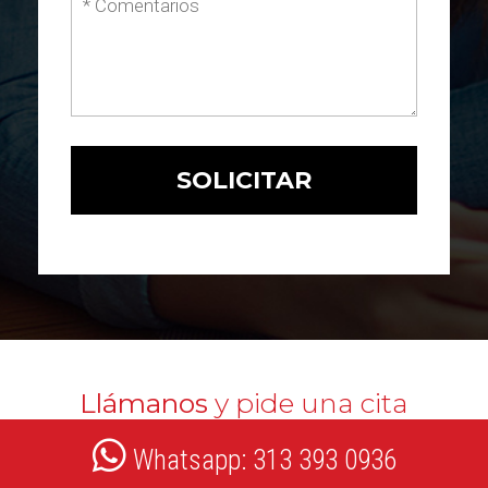
Llámanos
y pide una cita
Whatsapp: 313 393 0936