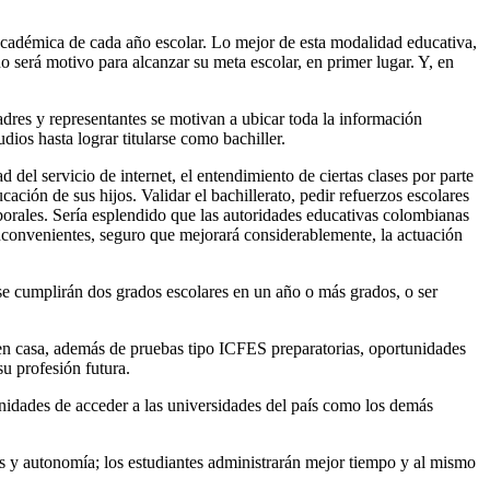
académica de cada año escolar. Lo mejor de esta modalidad educativa,
o será motivo para alcanzar su meta escolar, en primer lugar. Y, en
adres y representantes se motivan a ubicar toda la información
dios hasta lograr titularse como bachiller.
 del servicio de internet, el entendimiento de ciertas clases por parte
ación de sus hijos. Validar el bachillerato, pedir refuerzos escolares
borales. Sería esplendido que las autoridades educativas colombianas
 inconvenientes, seguro que mejorará considerablemente, la actuación
 se cumplirán dos grados escolares en un año o más grados, o ser
es en casa, además de pruebas tipo ICFES preparatorias, oportunidades
su profesión futura.
unidades de acceder a las universidades del país como los demás
des y autonomía; los estudiantes administrarán mejor tiempo y al mismo