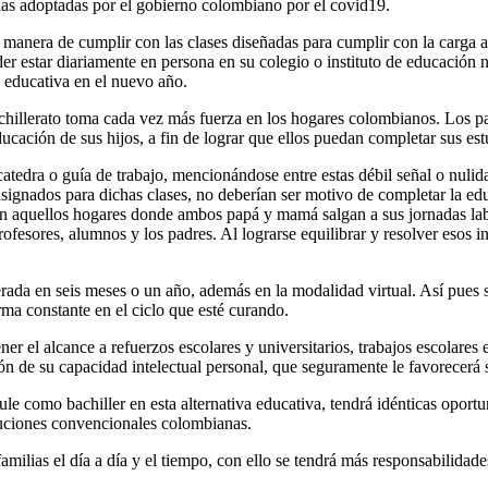
rias adoptadas por el gobierno colombiano por el covid19.
 manera de cumplir con las clases diseñadas para cumplir con la carga 
der estar diariamente en persona en su colegio o instituto de educación n
 educativa en el nuevo año.
Bachillerato toma cada vez más fuerza en los hogares colombianos. Los p
cación de sus hijos, a fin de lograr que ellos puedan completar sus estu
atedra o guía de trabajo, mencionándose entre estas débil señal o nulidad
signados para dichas clases, no deberían ser motivo de completar la educ
o en aquellos hogares donde ambos papá y mamá salgan a sus jornadas la
profesores, alumnos y los padres. Al lograrse equilibrar y resolver esos
lerada en seis meses o un año, además en la modalidad virtual. Así pues
ma constante en el ciclo que esté curando.
ener el alcance a refuerzos escolares y universitarios, trabajos escolar
ón de su capacidad intelectual personal, que seguramente le favorecerá 
le como bachiller en esta alternativa educativa, tendrá idénticas oport
ituciones convencionales colombianas.
amilias el día a día y el tiempo, con ello se tendrá más responsabilida