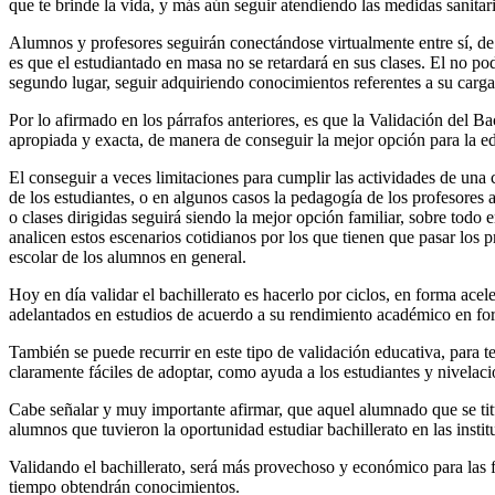
que te brinde la vida, y más aún seguir atendiendo las medidas sanita
Alumnos y profesores seguirán conectándose virtualmente entre sí, de
es que el estudiantado en masa no se retardará en sus clases. El no po
segundo lugar, seguir adquiriendo conocimientos referentes a su carga
Por lo afirmado en los párrafos anteriores, es que la Validación del 
apropiada y exacta, de manera de conseguir la mejor opción para la edu
El conseguir a veces limitaciones para cumplir las actividades de una c
de los estudiantes, o en algunos casos la pedagogía de los profesores a
o clases dirigidas seguirá siendo la mejor opción familiar, sobre tod
analicen estos escenarios cotidianos por los que tienen que pasar los 
escolar de los alumnos en general.
Hoy en día validar el bachillerato es hacerlo por ciclos, en forma ace
adelantados en estudios de acuerdo a su rendimiento académico en for
También se puede recurrir en este tipo de validación educativa, para t
claramente fáciles de adoptar, como ayuda a los estudiantes y nivelaci
Cabe señalar y muy importante afirmar, que aquel alumnado que se titu
alumnos que tuvieron la oportunidad estudiar bachillerato en las inst
Validando el bachillerato, será más provechoso y económico para las f
tiempo obtendrán conocimientos.