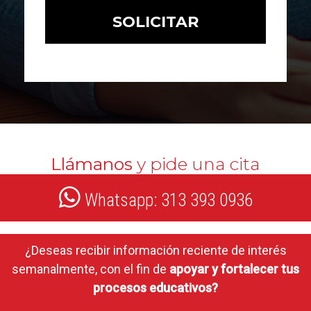
Llámanos
y pide una cita
Whatsapp: 313 393 0936
¿Deseas recibir información reciente de interés
semanalmente, con el fin de
apoyar y fortalecer tus
procesos educativos?