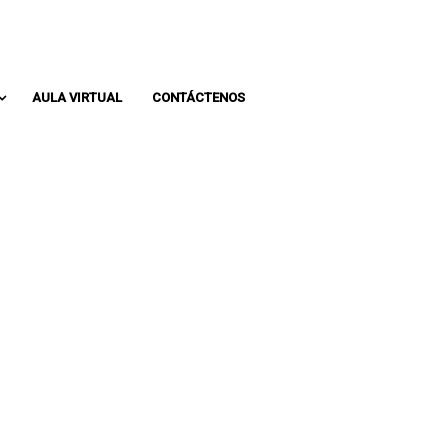
Whatsapp: 313 393 0936
Pbx: 3133930936
AULA VIRTUAL
CONTÁCTENOS
ICOS EN