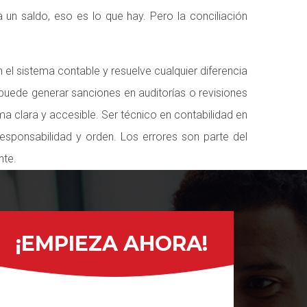
 un saldo, eso es lo que hay. Pero la conciliación
l sistema contable y resuelve cualquier diferencia
puede generar sanciones en auditorías o revisiones
ma clara y accesible. Ser técnico en contabilidad en
sponsabilidad y orden. Los errores son parte del
nte.
¡EMPIEZA AHORA!