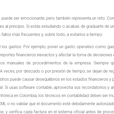
ad puede ser emocionante, pero también representa un reto. Com
 al principio. Si estás estudiando o acabas de graduarte de un i
 fallos más frecuentes y, sobre todo, a evitarlos a tiempo.
 los gastos. Por ejemplo, poner un gasto operativo como gast
reportes financieros inexactos y afectar la toma de decisiones
a los manuales de procedimientos de la empresa. Siempre 
 A veces, por descuido o por presión de tiempo, se dejan de re
istros puede causar desequilibrios en los estados financieros y
eal. Si usas software contable, aprovecha sus recordatorios y 
ctrónica en Colombia, los técnicos en contabilidad deben ser mu
XML o no validar que el documento esté debidamente autorizado
be, y verifica cada factura en el sistema oficial antes de proc