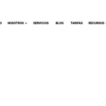
Comunicate con un asesor:
IO
NOSOTROS
SERVICIOS
BLOG
TARIFAS
RECURSOS
NES DE LOS TÉCN
 PRINCIPIANTES