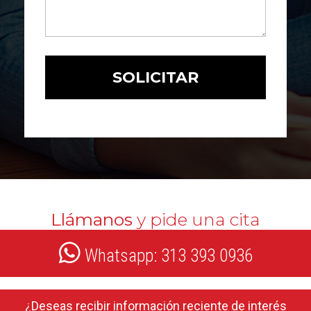
Llámanos
y pide una cita
Whatsapp: 313 393 0936
¿Deseas recibir información reciente de interés