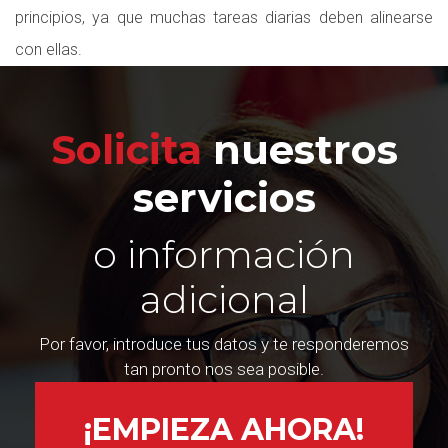
principios, ya que muchas tareas diarias deben alinearse
con ellas.
Solicita
nuestros
servicios
o información
adicional
Por favor, introduce tus datos y te responderemos
tan pronto nos sea posible.
¡EMPIEZA AHORA!