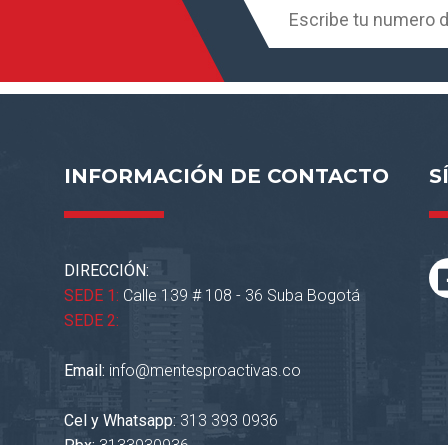
INFORMACIÓN DE CONTACTO
S
DIRECCIÓN:
SEDE 1:
Calle 139 # 108 - 36 Suba Bogotá
SEDE 2:
Email:
info@mentesproactivas.co
Cel y Whatsapp:
313 393 0936
Pbx:
3133930936