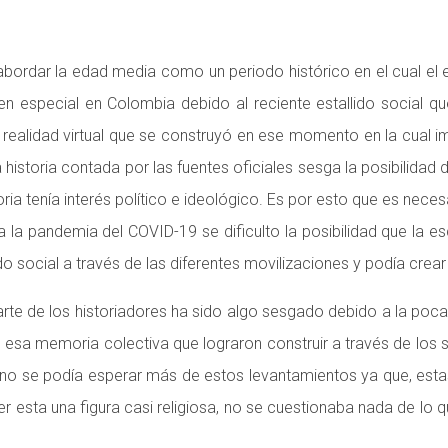
 abordar la edad media como un periodo histórico en el cual el 
 en especial en Colombia debido al reciente estallido social q
 realidad virtual que se construyó en ese momento en la cual im
 historia contada por las fuentes oficiales sesga la posibilida
ia tenía interés político e ideológico. Es por esto que es necesa
 la pandemia del COVID-19 se dificulto la posibilidad que la es
o social a través de las diferentes movilizaciones y podía crear
parte de los historiadores ha sido algo sesgado debido a la poca
ó esa memoria colectiva que lograron construir a través de los 
que, no se podía esperar más de estos levantamientos ya que, e
er esta una figura casi religiosa, no se cuestionaba nada de lo q