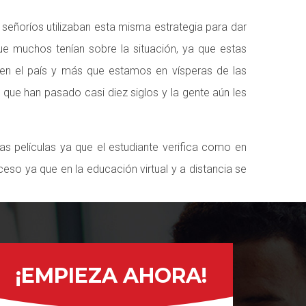
señoríos utilizaban esta misma estrategia para dar
ue muchos tenían sobre la situación, ya que estas
 en el país y más que estamos en vísperas de las
 que han pasado casi diez siglos y la gente aún les
s películas ya que el estudiante verifica como en
ceso ya que en la educación virtual y a distancia se
¡EMPIEZA AHORA!