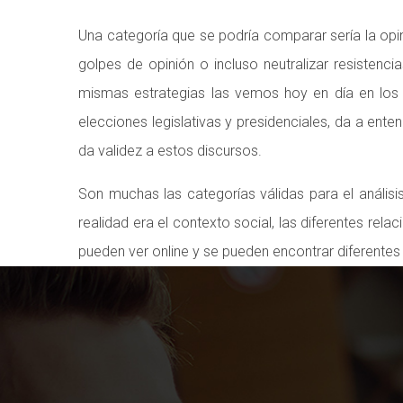
Una categoría que se podría comparar sería la opi
golpes de opinión o incluso neutralizar resisten
mismas estrategias las vemos hoy en día en los 
elecciones legislativas y presidenciales, da a ent
da validez a estos discursos.
Son muchas las categorías válidas para el anális
realidad era el contexto social, las diferentes rel
pueden ver online y se pueden encontrar diferentes