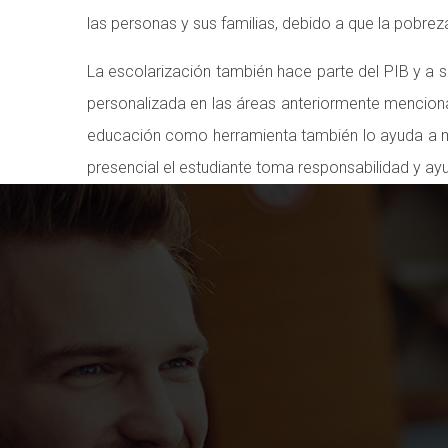
las personas y sus familias, debido a que la pobrez
La escolarización también hace parte del PIB y a s
personalizada en las áreas anteriormente menciona
educación como herramienta también lo ayuda a man
presencial el estudiante toma responsabilidad y ayu