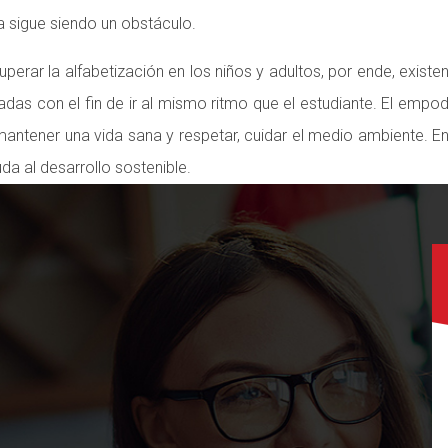
a sigue siendo un obstáculo.
uperar la alfabetización en los niños y adultos, por ende, exis
das con el fin de ir al mismo ritmo que el estudiante. El empod
tener una vida sana y respetar, cuidar el medio ambiente. En
da al desarrollo sostenible.