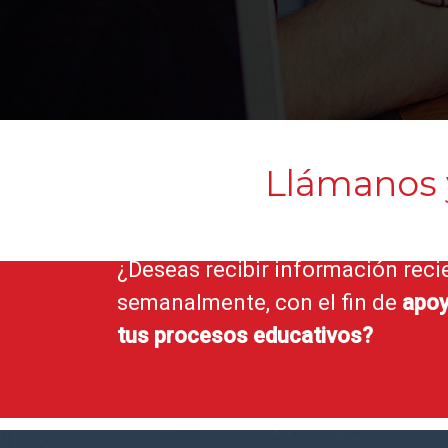
Llámanos
¿Deseas recibir información reci
semanalmente, con el fin de
apoy
tus procesos educativos?