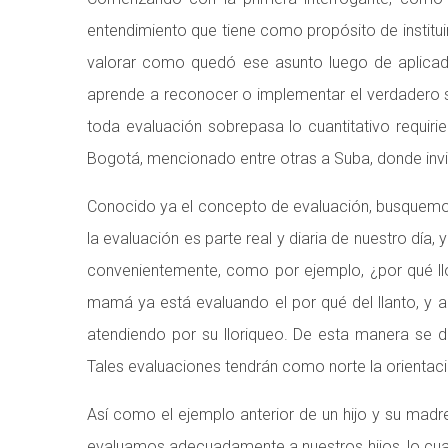
entendimiento que tiene como propósito de instituir 
valorar como quedó ese asunto luego de aplicada 
aprende a reconocer o implementar el verdadero s
toda evaluación sobrepasa lo cuantitativo requiri
Bogotá, mencionado entre otras a Suba, donde invit
Conocido ya el concepto de evaluación, busquemos
la evaluación es parte real y diaria de nuestro d
convenientemente, como por ejemplo, ¿por qué llo
mamá ya está evaluando el por qué del llanto, y a 
atendiendo por su lloriqueo. De esta manera se
Tales evaluaciones tendrán como norte la orientació
Así como el ejemplo anterior de un hijo y su madr
evaluamos adecuadamente a nuestros hijos, lo cual