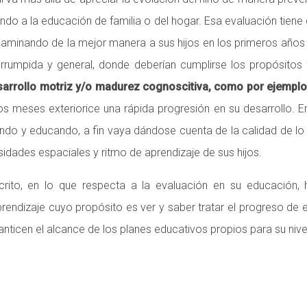
do a la educación de familia o del hogar. Esa evaluación tiene q
ncaminando de la mejor manera a sus hijos en los primeros años 
terrumpida y general, donde deberían cumplirse los propósitos f
sarrollo motriz y/o madurez cognoscitiva, como por ejemplo,
meses exteriorice una rápida progresión en su desarrollo. En l
ando y educando, a fin vaya dándose cuenta de la calidad de lo 
esidades espaciales y ritmo de aprendizaje de sus hijos.
scrito, en lo que respecta a la evaluación en su educación
ndizaje cuyo propósito es ver y saber tratar el progreso de e
icen el alcance de los planes educativos propios para su nivel