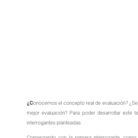
LA EVALUACIÓ
¿C
onocemos el concepto real de evaluación? ¿Se a
mejor evaluación? Para poder desarrollar este t
interrogantes planteadas.
Comenzando con la primera interrogante, como e