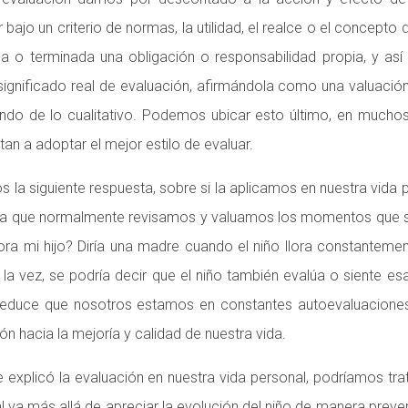
bajo un criterio de normas, la utilidad, el realce o el concepto
o terminada una obligación o responsabilidad propia, y así 
ignificado real de evaluación, afirmándola como una valuaci
endo de lo cualitativo. Podemos ubicar esto último, en mucho
an a adoptar el mejor estilo de evaluar.
 la siguiente respuesta, sobre si la aplicamos en nuestra vid
ía, ya que normalmente revisamos y valuamos los momentos que
ra mi hijo? Diría una madre cuando el niño llora constantemen
la vez, se podría decir que el niño también evalúa o siente esa
 deduce que nosotros estamos en constantes autoevaluaciones
n hacia la mejoría y calidad de nuestra vida.
e explicó la evaluación en nuestra vida personal, podríamos tra
 va más allá de apreciar la evolución del niño de manera preve