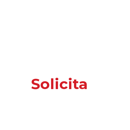
Solicita
nuest
o información 
Por favor, introduce tus datos y te responder