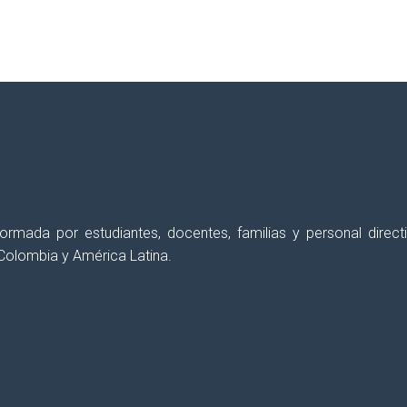
erés semanalmente, con el fin de
apoyar y for
 formada por estudiantes, docentes, familias y personal dir
Colombia y América Latina.