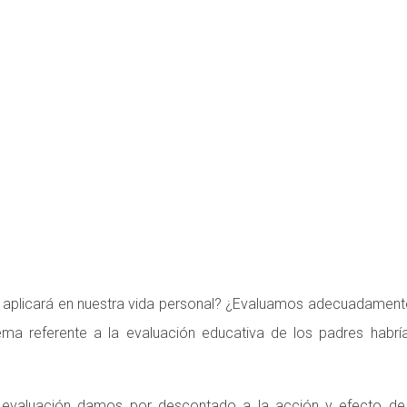
N EDUCATIVA DE 
plicará en nuestra vida personal? ¿Evaluamos adecuadamente a 
ema referente a la evaluación educativa de los padres habría
valuación damos por descontado a la acción y efecto de ev