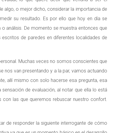
 de algo, o mejor dicho, considerar la importancia de
medir su resultado. Es por ello que hoy en día se
ón o análisis. De momento se muestra entonces que
s escritos de paredes en diferentes localidades de
a personal. Muchas veces no somos conscientes que
 se nos van presentando y a la par, vamos actuando
te, allí mismo con solo hacerse esa pregunta, esa
 sensación de evaluación, al notar que ella lo está
 con las que queremos rebuscar nuestro confort.
tar de responder la siguiente interrogante de cómo
ntiva ya que es un momento básico en el desarrollo