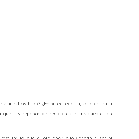
LOS PADRES
nuestros hijos? ¿En su educación, se le aplica la
 que ir y repasar de respuesta en respuesta, las
aluar, lo que quiere decir que vendría a ser el