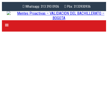
Whatsapp: 313 393 0936
Pbx: 3133930936
LA FORMA POSITIVA
DE VER LA
EDUCACIÓN, EN ESTOS
TIEMPOS DE
CUARENTENA