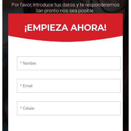
Por favor, introduce tus datos y te responderemos
tan pronto nos sea posible.
¡EMPIEZA AHORA!