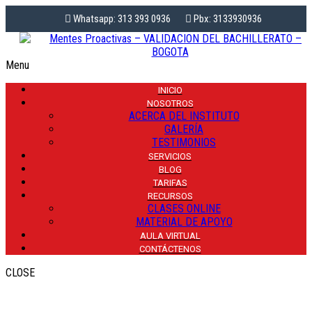
Whatsapp: 313 393 0936
Pbx: 3133930936
Menu
INICIO
NOSOTROS
ACERCA DEL INSTITUTO
GALERÍA
TESTIMONIOS
SERVICIOS
NUTRICIÓN Y SALUD
BLOG
TARIFAS
EN LA PRIMERA
RECURSOS
CLASES ONLINE
MATERIAL DE APOYO
INFANCIA UNA PARTE
AULA VIRTUAL
CONTÁCTENOS
ESENCIAL PARA LA
CLOSE
VIDA.