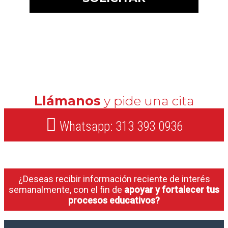
Llámanos
y pide una cita
Whatsapp: 313 393 0936
¿Deseas recibir información reciente de interés
semanalmente, con el fin de
apoyar y fortalecer tus
procesos educativos?