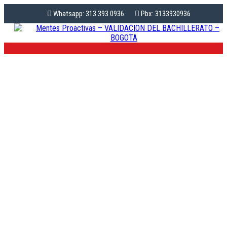
Whatsapp: 313 393 0936
Pbx: 3133930936
PEDAGOGÍA PARA
ADULTOS: CLAVES
METODOLÓGICAS
PARA EL ÉXITO EN LA
VALIDACIÓN DEL