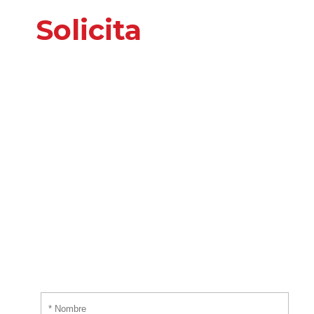
Solicita
nuestros
servicios
o información
adicional
Por favor, introduce tus datos y te responderemos
tan pronto nos sea posible.
¡EMPIEZA AHORA!