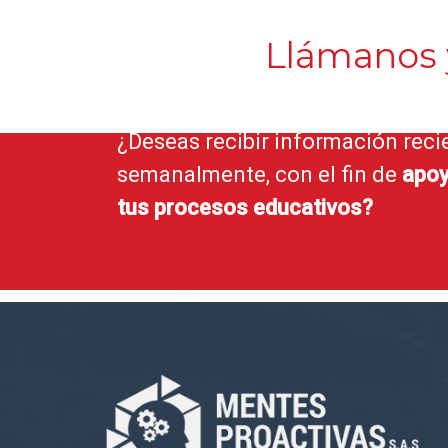
Llámanos
¿Deseas recibir información reci
semanalmente, con el fin de
apoy
tus procesos educativos?