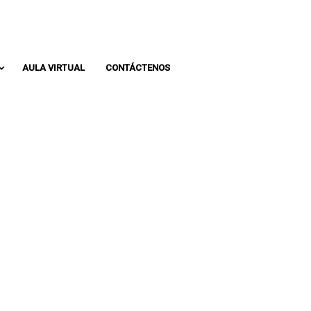
Whatsapp: 313 393 0936
Pbx: 3133930936
AULA VIRTUAL
CONTÁCTENOS
A BUSCAN LA
?