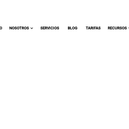
Comunicate con un asesor:
IO
NOSOTROS
SERVICIOS
BLOG
TARIFAS
RECURSOS
 PADRES CADA DÍ
EL BACHILLERATO