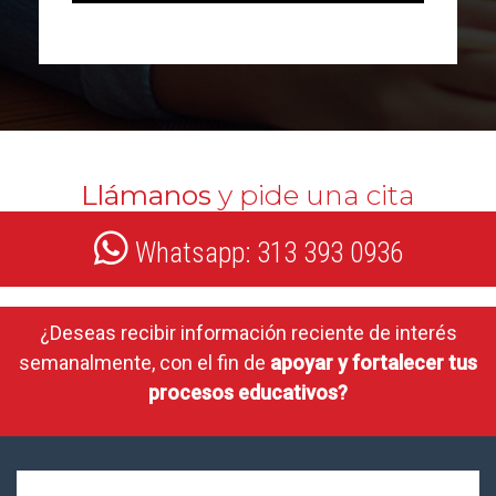
Llámanos
y pide una cita
Whatsapp: 313 393 0936
¿Deseas recibir información reciente de interés
semanalmente, con el fin de
apoyar y fortalecer tus
procesos educativos?