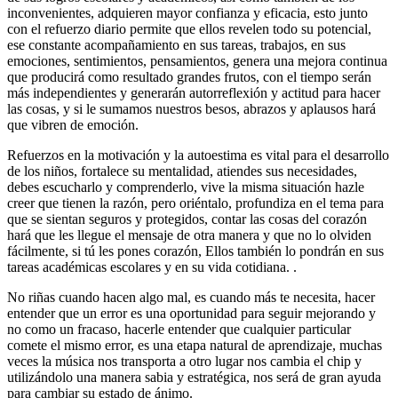
inconvenientes, adquieren mayor confianza y eficacia, esto junto
con el refuerzo diario permite que ellos revelen todo su potencial,
ese constante acompañamiento en sus tareas, trabajos, en sus
emociones, sentimientos, pensamientos, genera una mejora continua
que producirá como resultado grandes frutos, con el tiempo serán
más independientes y generarán autorreflexión y actitud para hacer
las cosas, y si le sumamos nuestros besos, abrazos y aplausos hará
que vibren de emoción.
Refuerzos en la motivación y la autoestima es vital para el desarrollo
de los niños, fortalece su mentalidad, atiendes sus necesidades,
debes escucharlo y comprenderlo, vive la misma situación hazle
creer que tienen la razón, pero oriéntalo, profundiza en el tema para
que se sientan seguros y protegidos, contar las cosas del corazón
hará que les llegue el mensaje de otra manera y que no lo olviden
fácilmente, si tú les pones corazón, Ellos también lo pondrán en sus
tareas académicas escolares y en su vida cotidiana. .
No riñas cuando hacen algo mal, es cuando más te necesita, hacer
entender que un error es una oportunidad para seguir mejorando y
no como un fracaso, hacerle entender que cualquier particular
comete el mismo error, es una etapa natural de aprendizaje, muchas
veces la música nos transporta a otro lugar nos cambia el chip y
utilizándolo una manera sabia y estratégica, nos será de gran ayuda
para cambiar su estado de ánimo.