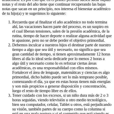
notas y el resto del año tiene que continuar recuperando las bajas
notas que sacan en un principio, nos interesa el bienestar académico
de tu hijo(a) y te sugerimos lo siguiente:
Recuerda que al finalizar el año académico no todo termina
ahí, las vacaciones hacen parte del proceso, es un suspiro en
el cual liberan tensiones, salen de la presión académica, de la
rutina, tiempo de hacer deporte o realizar alguna actividad que
le apasione, pero no se debe perder el objetivo primordial.
Debemos inculcar a nuestros hijos el destinar parte de nuestro
tiempo a algo que sea útil y necesario, no significa que sea
gran cantidad de tiempo, si tienen aproximadamente 12 horas
libres al día lo ideal sería dedicarle por lo menos 2 horas a
algo útil y necesario como lo es reforzar ciertas áreas
académicas, es una responsabilidad con ellos mismos.
Fortalecer el área de lenguaje, matemáticas y ciencias es algo
primordial, dicho habito puede ser lo más temprano posible,
comenzando el día, ya que en estas horas tienen más energías
y son más propicios a generar disposición y concentración,
luego el resto de tiempo libre es de ellos.
Tener cuidado con los excesos, si un niño dura más de 2 o 3
horas seguidas, viendo televisión u otro medio tecnológico,
bien sea computador, celular, Tablet u otros, está perjudicando
su visión, también partes de su cuerpo como la columna si
está en una mala postura y si el contenido que está viendo es