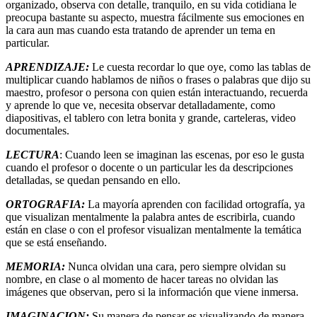
organizado, observa con detalle, tranquilo, en su vida cotidiana le
preocupa bastante su aspecto, muestra fácilmente sus emociones en
la cara aun mas cuando esta tratando de aprender un tema en
particular.
APRENDIZAJE:
Le cuesta recordar lo que oye, como las tablas de
multiplicar cuando hablamos de niños o frases o palabras que dijo su
maestro, profesor o persona con quien están interactuando, recuerda
y aprende lo que ve, necesita observar detalladamente, como
diapositivas, el tablero con letra bonita y grande, carteleras, video
documentales.
LECTURA
: Cuando leen se imaginan las escenas, por eso le gusta
cuando el profesor o docente o un particular les da descripciones
detalladas, se quedan pensando en ello.
ORTOGRAFIA:
La mayoría aprenden con facilidad ortografía, ya
que visualizan mentalmente la palabra antes de escribirla, cuando
están en clase o con el profesor visualizan mentalmente la temática
que se está enseñando.
MEMORIA:
Nunca olvidan una cara, pero siempre olvidan su
nombre, en clase o al momento de hacer tareas no olvidan las
imágenes que observan, pero si la información que viene inmersa.
IMAGINACION:
Su manera de pensar es visualizando de manera