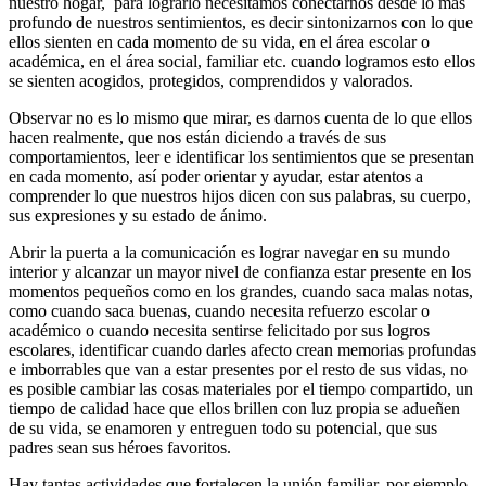
nuestro hogar, para lograrlo necesitamos conectarnos desde lo más
profundo de nuestros sentimientos, es decir sintonizarnos con lo que
ellos sienten en cada momento de su vida, en el área escolar o
académica, en el área social, familiar etc. cuando logramos esto ellos
se sienten acogidos, protegidos, comprendidos y valorados.
Observar no es lo mismo que mirar, es darnos cuenta de lo que ellos
hacen realmente, que nos están diciendo a través de sus
comportamientos, leer e identificar los sentimientos que se presentan
en cada momento, así poder orientar y ayudar, estar atentos a
comprender lo que nuestros hijos dicen con sus palabras, su cuerpo,
sus expresiones y su estado de ánimo.
Abrir la puerta a la comunicación es lograr navegar en su mundo
interior y alcanzar un mayor nivel de confianza estar presente en los
momentos pequeños como en los grandes, cuando saca malas notas,
como cuando saca buenas, cuando necesita refuerzo escolar o
académico o cuando necesita sentirse felicitado por sus logros
escolares, identificar cuando darles afecto crean memorias profundas
e imborrables que van a estar presentes por el resto de sus vidas, no
es posible cambiar las cosas materiales por el tiempo compartido, un
tiempo de calidad hace que ellos brillen con luz propia se adueñen
de su vida, se enamoren y entreguen todo su potencial, que sus
padres sean sus héroes favoritos.
Hay tantas actividades que fortalecen la unión familiar, por ejemplo