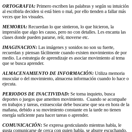
ORTOGRAFIA:
Primero escriben las palabras y según su intuición
al escribirla deciden si está bien o mal, por ello tienden a fallar más
veces que los visuales.
MEMORIA:
Recuerdan lo que sintieron, lo que hicieron, la
impresión que algo les causo, pero no con detalles. Les encanta las
clases donde pueden pararse, reír, moverse etc.
IMAGINACION:
Las imágenes y sonidos no son su fuerte,
recuerdan y piensan fácilmente cuando existen movimientos de por
medio. La estrategia de aprendizaje es asociar movimiento al tema
que se busca aprender.
ALMACENAMIENTO DE INFORMACIÓN:
Utiliza memoria
muscular o del movimiento, almacena información cuando lo hace o
ejecuta.
PERIODOS DE INACTIVIDAD:
Se torna inquieto, busca
deportes o juegos que ameriten movimiento. Cuando se acompañe
en trabajos y tareas, extraescolar debe buscarse que sea en hora de la
mañana, debido a su movimiento constante en la tarde no tienen
energía suficiente para hacer tareas o aprender.
COMUNICACIÓN:
Se expresa gesticulando mientras habla, le
gusta comunicarse de cerca con quien habla, se aburre escuchando.