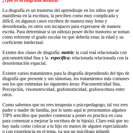
¿Qué es la disgrafía infantil?
La disgrafía es un trastorno del aprendizaje en los niños que se
manifiesta en la escritura, la perciben como muy complicada y
difícil, en algunos casos escriben de manera muy lenta y
desordenada, en otros son incapaces para expresarse de manera
escrita. Para determinar si un niño(a) posee dicho trastorno se toman
como referente el grado escolar en que debería estar, la edad y su
coeficiente intelectual.
Existen dos clases de disgrafía:
motriz
; la cual está relacionada con
psicomotricidad fina y la
especifica
; relacionada relacionada con la
desorientación espacial.
Existen varios tratamientos para la disgrafía dependiendo del tipo de
disgrafía que presente y sus síntomas, los tratamientos más comunes
son los que estimulan las siguientes áreas: Psicomotricidad fina,
Percepción, visomotrocidad, grafomotricidad, grafoescritura entre
otros.
Como sabemos que no eres terapeuta o psicopedagogo, tal vez eres
padre o madre de familia, por lo tanto aquí te presentamos algunos
TIPS sencillos que puedes comenzar a poner en practica en casa
para comenzar a mejorar la escritura de tu hijo(a). Claro está que no
hay nada como colocar a tu hijo en manos de alguien especializado
o con experiencia en el tema, ya sea un psicólogo infantil,