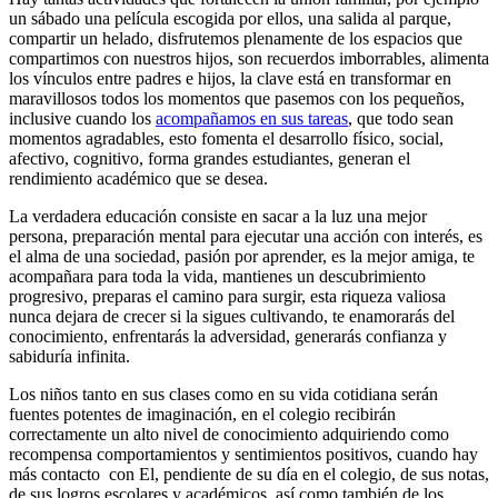
un sábado una película escogida por ellos, una salida al parque,
compartir un helado, disfrutemos plenamente de los espacios que
compartimos con nuestros hijos, son recuerdos imborrables, alimenta
los vínculos entre padres e hijos, la clave está en transformar en
maravillosos todos los momentos que pasemos con los pequeños,
inclusive cuando los
acompañamos en sus tareas
, que todo sean
momentos agradables, esto fomenta el desarrollo físico, social,
afectivo, cognitivo, forma grandes estudiantes, generan el
rendimiento académico que se desea.
La verdadera educación consiste en sacar a la luz una mejor
persona, preparación mental para ejecutar una acción con interés, es
el alma de una sociedad, pasión por aprender, es la mejor amiga, te
acompañara para toda la vida, mantienes un descubrimiento
progresivo, preparas el camino para surgir, esta riqueza valiosa
nunca dejara de crecer si la sigues cultivando, te enamorarás del
conocimiento, enfrentarás la adversidad, generarás confianza y
sabiduría infinita.
Los niños tanto en sus clases como en su vida cotidiana serán
fuentes potentes de imaginación, en el colegio recibirán
correctamente un alto nivel de conocimiento adquiriendo como
recompensa comportamientos y sentimientos positivos, cuando hay
más contacto con El, pendiente de su día en el colegio, de sus notas,
de sus logros escolares y académicos, así como también de los