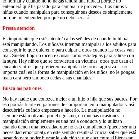
lo normal y cuando no lo hagas tendrá una rabieta porque no
entenderá qué ha pasado para cambiar de proceder. Los niños y
niñas cuando manipulan para conseguir sus deseos es simplemente
porque no entienden por qué no debe ser así.
Presta atención
Es importante que estés atento/a a las señales de cuando tu hijo/a
está manipulando. Los niños/as intentan manipular a los adultos para
conseguir lo que quieren o para culpar a otros cuando las cosas van
mal. Suelen fingir o dicen excusas como estrategias para salirse con
la suya. Hay niños que se convierten en víctimas, otros que usan el
encanto y otros que prefieren manipular de forma agresiva… no
importa cuál es la forma de manipulación en los niños, no le pongas
mala cara pero tampoco cedas a sus chantajes.
Busca los patrones
No hay nadie que conozca mejor a un hijo o hija que sus padres. Por
eso podrás fijarte en patrones de comportamiento manipulador y así
descubrirás cuándo empezará a hacerlo. La manipulación no
siempre está motivada por el egoísmo, en muchas ocasiones la
manipulación simplemente es una mala conducta y lo utilizan
cuando tienen una necesidad que no está cumpliendo (puede ser una
necesidad emocional), en este sentido resultará crucial saber qué está
pasando para poder buscar la solución y que encuentre el bienestar