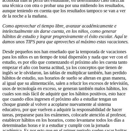
acomoda más al perfil del estudiante, en determinado caso mezclar
una técnica con otra o probar una por una midiendo los resultados,
aunque teniendo en cuenta que los resultados tampoco se van a ver
de la noche a la mañana.
Como aprovechar el tiempo libre, avanzar académicamente e
intelectualmente sin darse cuenta, en los niños, como generar
hábitos de estudio y lograr progresivamente el éxito escolar. Aquí te
damos unos TIPS para que aproveches al máximo estas vacaciones.
Desde pequeños nos han enseñado que la temporada de vacaciones
para los niños es un tiempo de total dispersión y nada que ver con el
estudio, es por ello que comenzando el próximo año les cuesta tanto
empezar el año con buena actitud, ya los conceptos que tienen de
inglés se le olvidaron, las tablas de multiplicar también, han perdido
hábitos de estudio, sus horarios de sueño se alteran en gran manera,
al igual que su alimentación, salen a relucir los excesos de televisión,
usos de tecnología en exceso, se generan también malos hábitos, los
cuales son más fácil de adquirir que los hábitos positivos, esto hace
que cuando ellos ingresen el próximo año a estudiar tengan un
choque grande al volver a acoplarse nuevamente al sistema
educativo, por que vuelven a adquirir la responsabilidad de hacer
tareas, prepararse para los exámenes, colocarle atención al profesor,
establecer hábitos en los horarios, como levantarse todos los días a
determinadas horas e ir a estudiar y cumplir con la jornada
académica. Es por esto que en el primer periodo suelen sacar bajitas