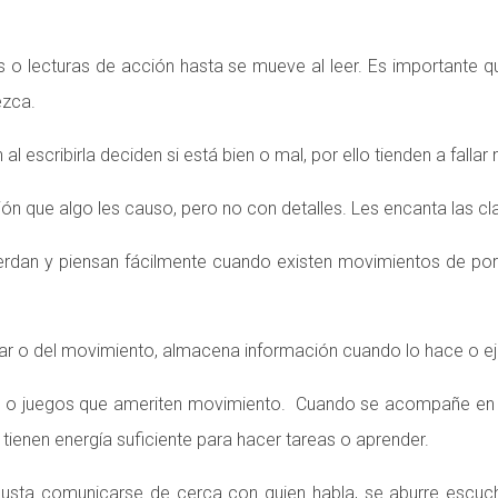
las o lecturas de acción hasta se mueve al leer. Es importante 
ezca.
al escribirla deciden si está bien o mal, por ello tienden a falla
sión que algo les causo, pero no con detalles. Les encanta las c
rdan y piensan fácilmente cuando existen movimientos de por 
ar o del movimiento, almacena información cuando lo hace o ej
s o juegos que ameriten movimiento. Cuando se acompañe en t
tienen energía suficiente para hacer tareas o aprender.
 gusta comunicarse de cerca con quien habla, se aburre esc