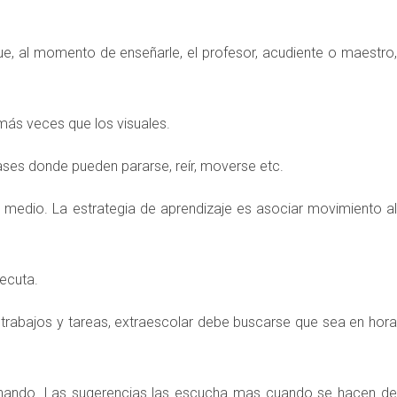
que, al momento de enseñarle, el profesor, acudiente o maestro,
r más veces que los visuales.
lases donde pueden pararse, reír, moverse etc.
medio. La estrategia de aprendizaje es asociar movimiento al
ecuta.
rabajos y tareas, extraescolar debe buscarse que sea en hor
uchando. Las sugerencias las escucha mas cuando se hacen de