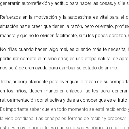
generarán autorreflexión y actitud para hacer las cosas, y si 
Refuerzos en la motivación y la autoestima es vital para el 
situación hazle creer que tienen la razón, pero oriéntalo, prof
manera y que no lo olviden fácilmente, si tú les pones corazón,
No riñas cuando hacen algo mal, es cuando más te necesita, h
particular comete el mismo error, es una etapa natural de apre
nos será de gran ayuda para cambiar su estado de ánimo.
Trabajar conjuntamente para averiguar la razón de su comportam
en los niños, deben mantener enlaces fuertes para generar c
retroalimentación constructiva y dale a conocer que es el fruto 
Es importante saber que en todo momento se está recibiendo y
la vida cotidiana. Las principales formas de recibir y procesar 
esto es muy importante, ya que si no sabes cómo tu o tu hijo r