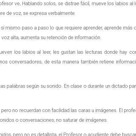
fesor ve, Hablando solos, se distrae fácil, mueve los labios al 
mbre de voz, se expresa verbalmente.
 a sí mismo paso a paso lo que requiere aprender, aprende más 
n voz alta, aumenta su retención de información.
mueven los labios al leer, les gustan las lecturas donde hay 
nos conversadores, de esta manera también retiene informac
r las palabras según su sonido. En clase o durante un dictado pa
pero no recuerdan con facilidad las caras u imágenes. El prof
 sonidos o conversaciones, no saturar de imágenes.
idos, pero no es detallista, el Profesor o acudiente debe busc