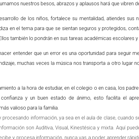
le sumamos nuestros besos, abrazos y aplausos hará que vibren 
desarrollo de los niños, fortalece su mentalidad, atiendes su
undiza en el tema para que se sientan seguros y protegidos, con
 Ellos también lo pondrán en sus tareas académicas escolares y e
acer entender que un error es una oportunidad para seguir me
ndizaje, muchas veces la música nos transporta a otro lugar no
iento a la hora de estudiar, en el colegio o en casa, los padr
onfianza y un buen estado de ánimo, esto facilita el aprend
más valioso para la familia.
 procesando información, ya sea en el aula de clase, cuando s
información son Auditiva, Visual, Kinestésica y mixta. Aquí puede
ecibe y procesa información, nunca vas a poder aprender rápido