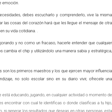
de emoción.
s necesidades, debes escucharlo y comprenderlo, vive la misma
tar las cosas del corazón hará que les llegue el mensaje de otra
n su vida cotidiana. .
jorando y no como un fracaso, hacerle entender que cualquier
s cambia el chip y utilizándolo una manera sabia y estratégica,
es son los primeros maestros y los que ejercen mayor influencia
izaje, no solo escolar sino en su diario vivir, ofrecele una
e está educando, jugando, en cualquier actividad o momento de
s encontrar con cual te identificas o donde clasificas a tu hijo,
, ni generar los resultados que deseas en otras personas, esta