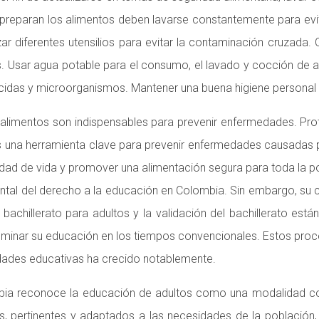
se preparan los alimentos deben lavarse constantemente para ev
zar diferentes utensilios para evitar la contaminación cruzada
Usar agua potable para el consumo, el lavado y cocción de a
sticidas y microorganismos. Mantener una buena higiene personal 
 alimentos son indispensables para prevenir enfermedades. Prot
es una herramienta clave para prevenir enfermedades causadas 
alidad de vida y promover una alimentación segura para toda la p
al del derecho a la educación en Colombia. Sin embargo, su co
achillerato para adultos y la validación del bachillerato est
ulminar su educación en los tiempos convencionales. Estos pr
ades educativas ha crecido notablemente.
a reconoce la educación de adultos como una modalidad con id
 pertinentes y adaptados a las necesidades de la población, in