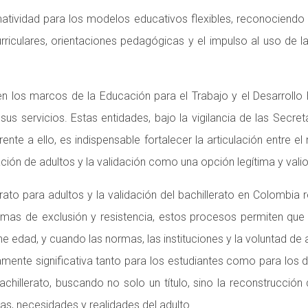
ormatividad para los modelos educativos flexibles, reconocien
rriculares, orientaciones pedagógicas y el impulso al uso de la
en los marcos de la Educación para el Trabajo y el Desarrol
sus servicios. Estas entidades, bajo la vigilancia de las Secr
te a ello, es indispensable fortalecer la articulación entre el n
ión de adultos y la validación como una opción legítima y vali
erato para adultos y la validación del bachillerato en Colombia r
formas de exclusión y resistencia, estos procesos permiten q
e edad, y cuando las normas, las instituciones y la voluntad de
mente significativa tanto para los estudiantes como para los
chillerato, buscando no solo un título, sino la reconstrucció
as, necesidades y realidades del adulto.