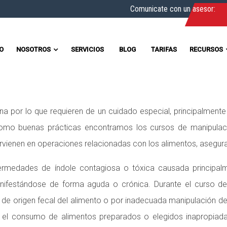
Comunicate con un asesor:
IO
NOSOTROS
SERVICIOS
BLOG
TARIFAS
RECURSOS
a por lo que requieren de un cuidado especial, principalmente e
mo buenas prácticas encontramos los cursos de manipulación
ervienen en operaciones relacionadas con los alimentos, asegu
ermedades de índole contagiosa o tóxica causada principal
manifestándose de forma aguda o crónica. Durante el curso 
n de origen fecal del alimento o por inadecuada manipulación d
r el consumo de alimentos preparados o elegidos inapropiad