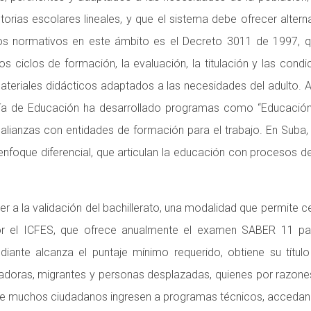
ias escolares lineales, y que el sistema debe ofrecer alternat
ntos normativos en este ámbito es el Decreto 3011 de 1997, 
os ciclos de formación, la evaluación, la titulación y las co
eriales didácticos adaptados a las necesidades del adulto. A n
ría de Educación ha desarrollado programas como “Educación 
y alianzas con entidades de formación para el trabajo. En Suba
oque diferencial, que articulan la educación con procesos de 
er a la validación del bachillerato, una modalidad que permite 
 el ICFES, que ofrece anualmente el examen SABER 11 para v
tudiante alcanza el puntaje mínimo requerido, obtiene su tít
dadoras, migrantes y personas desplazadas, quienes por razone
e muchos ciudadanos ingresen a programas técnicos, accedan a