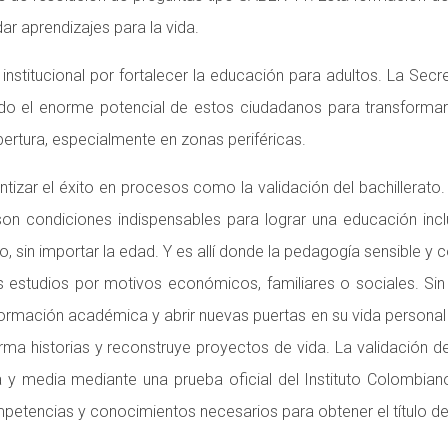
ar aprendizajes para la vida.
 institucional por fortalecer la educación para adultos. La Se
do el enorme potencial de estos ciudadanos para transformar s
ertura, especialmente en zonas periféricas.
izar el éxito en procesos como la validación del bachillerato.
s son condiciones indispensables para lograr una educación i
 sin importar la edad. Y es allí donde la pedagogía sensible y c
s estudios por motivos económicos, familiares o sociales. Sin
su formación académica y abrir nuevas puertas en su vida person
rma historias y reconstruye proyectos de vida. La validación d
 y media mediante una prueba oficial del Instituto Colombiano
mpetencias y conocimientos necesarios para obtener el título d