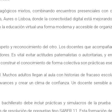
gógicos mixtos, combinando encuentros presenciales con clase
ures o Lisboa, donde la conectividad digital está mejorando y 
la educación virtual una forma moderna y accesible de organiz
respeto y reconocimiento del otro. Los docentes que acompañ
res. Es vital evitar actitudes paternalistas o autoritarias, y 
y construir el conocimiento de forma colectiva son prácticas ese
uchos adultos llegan al aula con historias de fracaso escolar
s avances y crear un clima de confianza. Un docente sensible
el bachillerato debe incluir prácticas y simulacros de la prue
egias de resolución de preguntas tipo SABER 11. Esta formación d