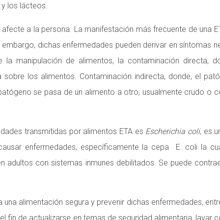
y los lácteos.
afecte a la persona. La manifestación más frecuente de una ETA
 embargo, dichas enfermedades pueden derivar en síntomas neur
e la manipulación de alimentos, la contaminación directa, 
 sobre los alimentos. Contaminación indirecta, donde, el pató
 patógeno se pasa de un alimento a otro, usualmente crudo o coc
edades transmitidas por alimentos ETA es
Escherichia coli
, es 
causar enfermedades, específicamente la cepa E. coli la cu
y en adultos con sistemas inmunes debilitados. Se puede contra
 una alimentación segura y prevenir dichas enfermedades, ent
l fin de actualizarse en temas de seguridad alimentaria, lavar