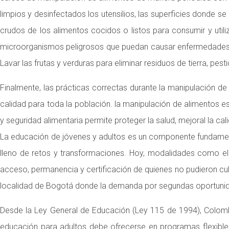
limpios y desinfectados los utensilios, las superficies donde 
crudos de los alimentos cocidos o listos para consumir y utili
microorganismos peligrosos que puedan causar enfermedades. 
Lavar las frutas y verduras para eliminar residuos de tierra, pe
Finalmente, las prácticas correctas durante la manipulación de
calidad para toda la población. la manipulación de alimentos 
y seguridad alimentaria permite proteger la salud, mejoral la c
La educación de jóvenes y adultos es un componente fundament
lleno de retos y transformaciones. Hoy, modalidades como el b
acceso, permanencia y certificación de quienes no pudieron c
localidad de Bogotá donde la demanda por segundas oportunid
Desde la Ley General de Educación (Ley 115 de 1994), Colombi
educación para adultos debe ofrecerse en programas flexibles,