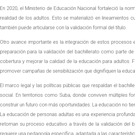
En 2020, el Ministerio de Educación Nacional fortaleció la n
realidad de los adultos. Esto se materializó en lineamientos cu
también puede articularse con la validación formal del título.
Otro avance importante es la integración de estos procesos 
preparación para la validación del bachillerato como parte de 
cobertura y mejorar la calidad de la educación para adultos. Fren
promover campañas de sensibilización que dignifiquen la educac
El marco legal y las políticas públicas que respaldan el bachill
social. En territorios como Suba, donde conviven múltiples 
construir un futuro con más oportunidades. La educación no tien
La educación de personas adultas es una experiencia profunda
retoman su proceso educativo a través de la validación del ba
requiere una pedagogía específica, adaptada a las característic