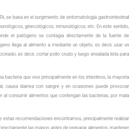
, se basa en el surgimiento de sintomatología gastrointestinal
ológicos, ginecológicos, inmunológicos, etc. En este sentido,
donde el patógeno se contagia directamente de la fuente de
geno llega al alimento a mediante un objeto, es decir, usar un
inado, es decir, cortar pollo crudo y luego ensalada lista para
una bacteria que vive principalmente en los intestinos, la mayorí
al, causa diarrea con sangre y en ocasiones puede provocar
er al consumir alimentos que contengan las bacterias, por mala
re estas recomendaciones encontramos, principalmente realizar
 correctamente las manos antes de preparar alimentos, mantener