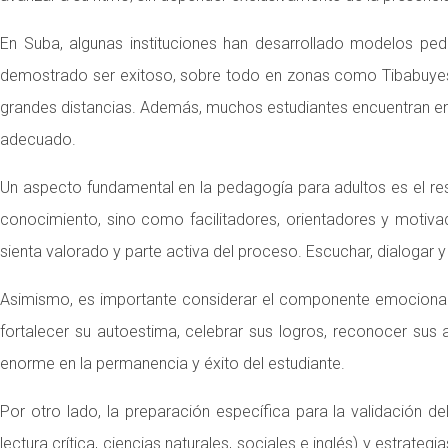
En Suba, algunas instituciones han desarrollado modelos peda
demostrado ser exitoso, sobre todo en zonas como Tibabuyes, A
grandes distancias. Además, muchos estudiantes encuentran en 
adecuado.
Un aspecto fundamental en la pedagogía para adultos es el 
conocimiento, sino como facilitadores, orientadores y motivado
sienta valorado y parte activa del proceso. Escuchar, dialogar 
Asimismo, es importante considerar el componente emocional. M
fortalecer su autoestima, celebrar sus logros, reconocer su
enorme en la permanencia y éxito del estudiante.
Por otro lado, la preparación específica para la validación d
lectura crítica, ciencias naturales, sociales e inglés) y estrat