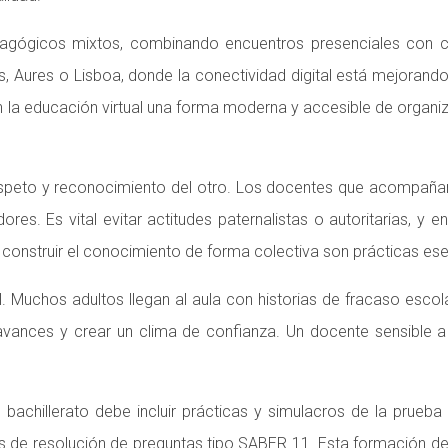
gógicos mixtos, combinando encuentros presenciales con clase
ures o Lisboa, donde la conectividad digital está mejorando y 
la educación virtual una forma moderna y accesible de organiz
respeto y reconocimiento del otro. Los docentes que acompañ
res. Es vital evitar actitudes paternalistas o autoritarias, y 
y construir el conocimiento de forma colectiva son prácticas ese
uchos adultos llegan al aula con historias de fracaso escolar
s avances y crear un clima de confianza. Un docente sensible
el bachillerato debe incluir prácticas y simulacros de la prue
egias de resolución de preguntas tipo SABER 11. Esta formación d