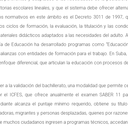
ias escolares lineales, y que el sistema debe ofrecer alternat
ntos normativos en este ámbito es el Decreto 3011 de 1997, 
os ciclos de formación, la evaluación, la titulación y las co
eriales didácticos adaptados a las necesidades del adulto. A n
ría de Educación ha desarrollado programas como “Educación 
y alianzas con entidades de formación para el trabajo. En Suba
oque diferencial, que articulan la educación con procesos de 
er a la validación del bachillerato, una modalidad que permite 
 el ICFES, que ofrece anualmente el examen SABER 11 para v
tudiante alcanza el puntaje mínimo requerido, obtiene su tít
dadoras, migrantes y personas desplazadas, quienes por razone
e muchos ciudadanos ingresen a programas técnicos, accedan a