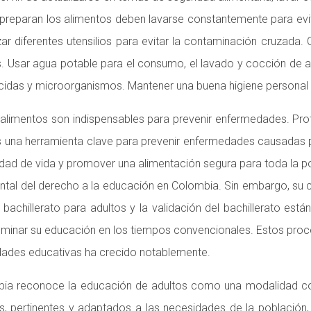
se preparan los alimentos deben lavarse constantemente para ev
zar diferentes utensilios para evitar la contaminación cruzada
Usar agua potable para el consumo, el lavado y cocción de a
sticidas y microorganismos. Mantener una buena higiene personal 
 alimentos son indispensables para prevenir enfermedades. Prot
es una herramienta clave para prevenir enfermedades causadas 
alidad de vida y promover una alimentación segura para toda la p
al del derecho a la educación en Colombia. Sin embargo, su co
achillerato para adultos y la validación del bachillerato est
ulminar su educación en los tiempos convencionales. Estos pr
ades educativas ha crecido notablemente.
a reconoce la educación de adultos como una modalidad con id
 pertinentes y adaptados a las necesidades de la población, in