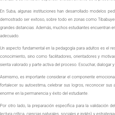
En Suba, algunas instituciones han desarrollado modelos peda
demostrado ser exitoso, sobre todo en zonas como Tibabuyes, A
grandes distancias. Además, muchos estudiantes encuentran en 
adecuado.
Un aspecto fundamental en la pedagogía para adultos es el 
conocimiento, sino como facilitadores, orientadores y motivado
sienta valorado y parte activa del proceso. Escuchar, dialogar 
Asimismo, es importante considerar el componente emocional. M
fortalecer su autoestima, celebrar sus logros, reconocer su
enorme en la permanencia y éxito del estudiante.
Por otro lado, la preparación específica para la validación d
lectura crítica, ciencias naturales, sociales e inglés) y estrat