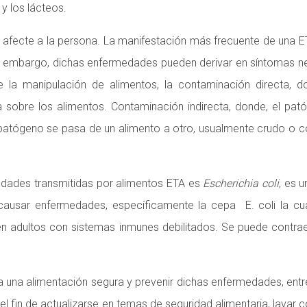
y los lácteos.
afecte a la persona. La manifestación más frecuente de una ETA
 embargo, dichas enfermedades pueden derivar en síntomas neur
e la manipulación de alimentos, la contaminación directa, 
 sobre los alimentos. Contaminación indirecta, donde, el pató
 patógeno se pasa de un alimento a otro, usualmente crudo o coc
edades transmitidas por alimentos ETA es
Escherichia coli
, es 
causar enfermedades, específicamente la cepa E. coli la cu
y en adultos con sistemas inmunes debilitados. Se puede contra
 una alimentación segura y prevenir dichas enfermedades, ent
l fin de actualizarse en temas de seguridad alimentaria, lavar