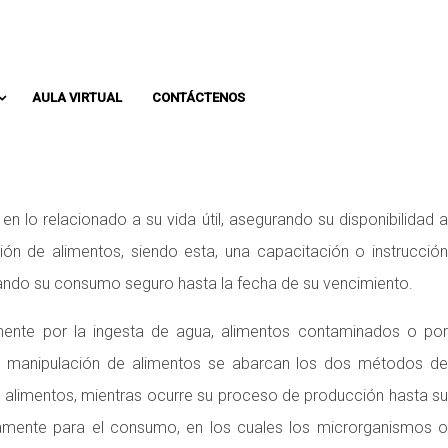
Whatsapp: 313 393 0936
Pbx: 3133930936
AULA VIRTUAL
CONTÁCTENOS
n lo relacionado a su vida útil, asegurando su disponibilidad a
 de alimentos, siendo esta, una capacitación o instrucción
rando su consumo seguro hasta la fecha de su vencimiento.
mente por la ingesta de agua, alimentos contaminados o por
de manipulación de alimentos se abarcan los dos métodos de
e alimentos, mientras ocurre su proceso de producción hasta su
amente para el consumo, en los cuales los microrganismos o