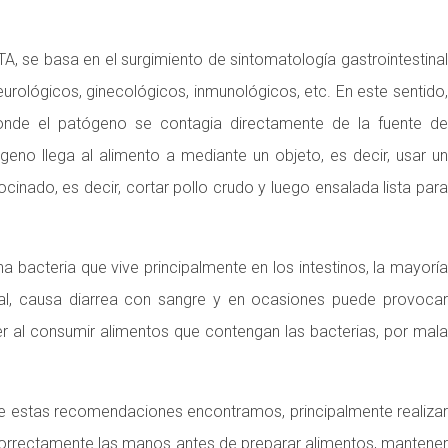
, se basa en el surgimiento de sintomatología gastrointestinal
ológicos, ginecológicos, inmunológicos, etc. En este sentido,
donde el patógeno se contagia directamente de la fuente de
geno llega al alimento a mediante un objeto, es decir, usar un
inado, es decir, cortar pollo crudo y luego ensalada lista para
una bacteria que vive principalmente en los intestinos, la mayorí
al, causa diarrea con sangre y en ocasiones puede provocar
er al consumir alimentos que contengan las bacterias, por mala
re estas recomendaciones encontramos, principalmente realizar
 correctamente las manos antes de preparar alimentos, mantener