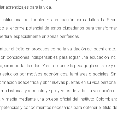
ar aprendizajes para la vida.
 institucional por fortalecer la educación para adultos. La Se
do el enorme potencial de estos ciudadanos para transformar s
ertura, especialmente en zonas periféricas.
izar el éxito en procesos como la validación del bachillerato.
s son condiciones indispensables para lograr una educación i
 sin importar la edad. Y es allí donde la pedagogía sensible y c
s estudios por motivos económicos, familiares o sociales. Sin
su formación académica y abrir nuevas puertas en su vida person
rma historias y reconstruye proyectos de vida. La validación d
 y media mediante una prueba oficial del Instituto Colombiano
mpetencias y conocimientos necesarios para obtener el título d