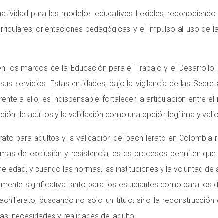
ormatividad para los modelos educativos flexibles, reconocien
rriculares, orientaciones pedagógicas y el impulso al uso de la
en los marcos de la Educación para el Trabajo y el Desarrol
sus servicios. Estas entidades, bajo la vigilancia de las Secr
te a ello, es indispensable fortalecer la articulación entre el n
ión de adultos y la validación como una opción legítima y vali
erato para adultos y la validación del bachillerato en Colombia r
formas de exclusión y resistencia, estos procesos permiten q
e edad, y cuando las normas, las instituciones y la voluntad de
mente significativa tanto para los estudiantes como para los
chillerato, buscando no solo un título, sino la reconstrucció
as, necesidades y realidades del adulto.