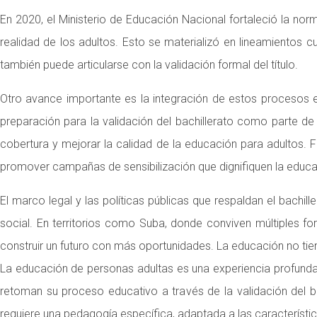
En 2020, el Ministerio de Educación Nacional fortaleció la n
realidad de los adultos. Esto se materializó en lineamientos cu
también puede articularse con la validación formal del título.
Otro avance importante es la integración de estos procesos 
preparación para la validación del bachillerato como parte de 
cobertura y mejorar la calidad de la educación para adultos. Fren
promover campañas de sensibilización que dignifiquen la educac
El marco legal y las políticas públicas que respaldan el bachill
social. En territorios como Suba, donde conviven múltiples 
construir un futuro con más oportunidades. La educación no tien
La educación de personas adultas es una experiencia profunda
retoman su proceso educativo a través de la validación del ba
requiere una pedagogía específica, adaptada a las característic