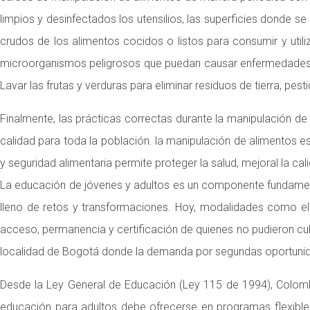
limpios y desinfectados los utensilios, las superficies donde 
crudos de los alimentos cocidos o listos para consumir y utili
microorganismos peligrosos que puedan causar enfermedades. 
Lavar las frutas y verduras para eliminar residuos de tierra, pe
Finalmente, las prácticas correctas durante la manipulación de
calidad para toda la población. la manipulación de alimentos 
y seguridad alimentaria permite proteger la salud, mejoral la c
La educación de jóvenes y adultos es un componente fundament
lleno de retos y transformaciones. Hoy, modalidades como el b
acceso, permanencia y certificación de quienes no pudieron c
localidad de Bogotá donde la demanda por segundas oportunid
Desde la Ley General de Educación (Ley 115 de 1994), Colombi
educación para adultos debe ofrecerse en programas flexibles,