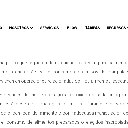
Comunicate con un asesor:
IO
NOSOTROS
SERVICIOS
BLOG
TARIFAS
RECURSOS
a por lo que requieren de un cuidado especial, principalmente e
mo buenas prácticas encontramos los cursos de manipulación
ervienen en operaciones relacionadas con los alimentos, asegu
ermedades de índole contagiosa o tóxica causada principal
manifestándose de forma aguda o crónica. Durante el curso 
n de origen fecal del alimento o por inadecuada manipulación d
r el consumo de alimentos preparados o elegidos inapropiad