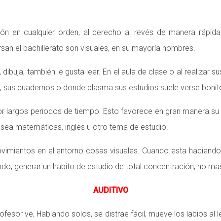
ón en cualquier orden, al derecho al revés de manera rápida,
san el bachillerato son visuales, en su mayoría hombres.
ibuja, también le gusta leer. En el aula de clase o al realizar s
s, sus cuadernos o donde plasma sus estudios suele verse bonit
 largos periodos de tiempo. Esto favorece en gran manera su r
 sea matemáticas, ingles u otro tema de estudio.
movimientos en el entorno cosas visuales. Cuando esta haciend
endo, generar un habito de estudio de total concentración, no m
AUDITIVO
fesor ve, Hablando solos, se distrae fácil, mueve los labios al l