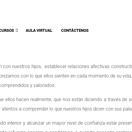
Comunicate con un asesor:
CURSOS
AULA VIRTUAL
CONTÁCTENOS
 con nuestros hijos, establecer relaciones afectivas construc
nizarnos con lo que ellos sienten en cada momento de su vida, e
 comprendidos y valorados.
e ellos hacen realmente, que nos están diciendo a través de su
 atentos a comprender lo que nuestros hijos dicen con sus pala
undo interior y alcanzar un mayor nivel de confianza estar p