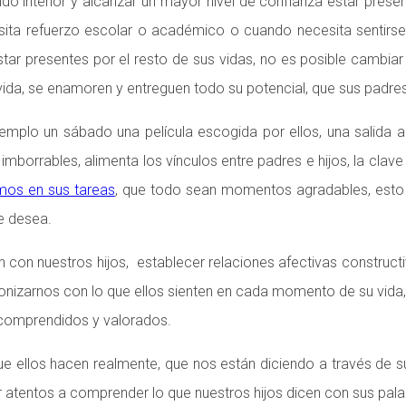
undo interior y alcanzar un mayor nivel de confianza estar p
 refuerzo escolar o académico o cuando necesita sentirse fel
ar presentes por el resto de sus vidas, no es posible cambiar
 vida, se enamoren y entreguen todo su potencial, que sus padre
 ejemplo un sábado una película escogida por ellos, una salida 
mborrables, alimenta los vínculos entre padres e hijos, la cla
os en sus tareas
, que todo sean momentos agradables, esto fo
e desea.
 con nuestros hijos, establecer relaciones afectivas construc
nizarnos con lo que ellos sienten en cada momento de su vida, e
 comprendidos y valorados.
e ellos hacen realmente, que nos están diciendo a través de su
 atentos a comprender lo que nuestros hijos dicen con sus pala