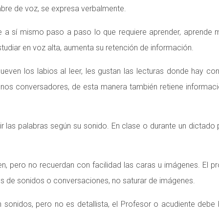
imbre de voz, se expresa verbalmente.
rse a sí mismo paso a paso lo que requiere aprender, aprende
studiar en voz alta, aumenta su retención de información.
 mueven los labios al leer, les gustan las lecturas donde hay 
nos conversadores, de esta manera también retiene informac
bir las palabras según su sonido. En clase o durante un dictado 
n, pero no recuerdan con facilidad las caras u imágenes. El p
avés de sonidos o conversaciones, no saturar de imágenes.
 sonidos, pero no es detallista, el Profesor o acudiente deb