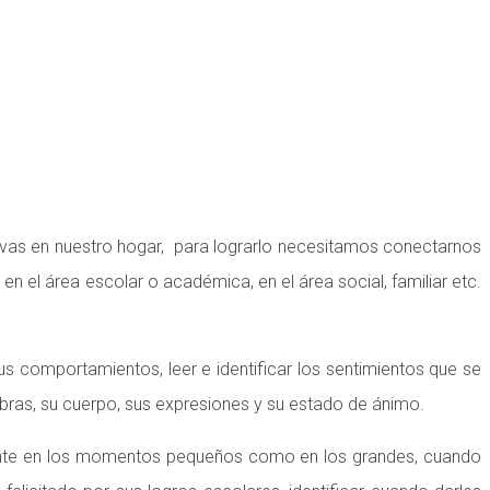
Whatsapp: 313 393 0936
Pbx: 3133930936
tivas en nuestro hogar, para lograrlo necesitamos conectarnos
n el área escolar o académica, en el área social, familiar etc.
s comportamientos, leer e identificar los sentimientos que se
bras, su cuerpo, sus expresiones y su estado de ánimo.
resente en los momentos pequeños como en los grandes, cuando