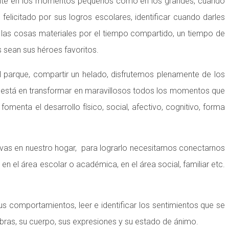
resente en los momentos pequeños como en los grandes, cuando
icitado por sus logros escolares, identificar cuando darles
 las cosas materiales por el tiempo compartido, un tiempo de
s sean sus héroes favoritos.
al parque, compartir un helado, disfrutemos plenamente de los
ve está en transformar en maravillosos todos los momentos que
menta el desarrollo físico, social, afectivo, cognitivo, forma
tivas en nuestro hogar, para lograrlo necesitamos conectarnos
n el área escolar o académica, en el área social, familiar etc.
s comportamientos, leer e identificar los sentimientos que se
bras, su cuerpo, sus expresiones y su estado de ánimo.