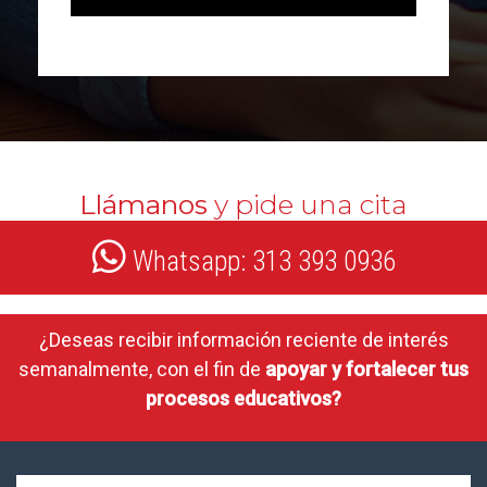
Llámanos
y pide una cita
Whatsapp: 313 393 0936
¿Deseas recibir información reciente de interés
semanalmente, con el fin de
apoyar y fortalecer tus
procesos educativos?