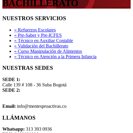
BACHILLERATO
NUESTROS SERVICIOS
» Refuerzos Escolares
» Pre-Saber y Pre-ICFES
» Técnico en Auxiliar Contable
» Validación del Bachillerato
» Curso Manipulación de Alimentos
» Técnico en Atención a la Primera Infancia
NUESTRAS SEDES
SEDE 1:
Calle 139 # 108 - 36 Suba Bogotá
SEDE 2:
Email:
info@mentesproactivas.co
LLÁMANOS
Whatsapp:
313 393 0936